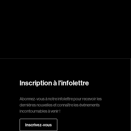
Réalisateur
(Daniel Grou) Po
Adam Camil
Adams Dominiqu
Albernhe Trembl
Aliassa Babek
Allard Gabriel
Inscription à l'infolettre
Allen Jeremy Pete
Almond Paul
Abonnez-vous à notre infolettre pour recevoir les
dernières nouvelles et connaître les événements
André G. Laurain
incontournables à venir !
Angrignon Yves
Antaki Joseph
Inscrivez-vous