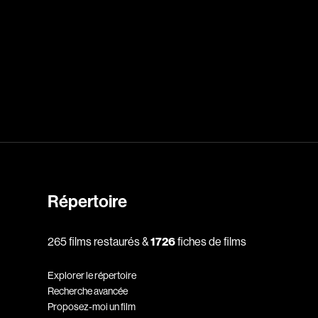
dz
Absa Moussa Sene
Adam Mark
e
Alacchi Carlo
ay Édouard
Albert Geneviève
Alkhalidey Adib
Allard Geneviève
Répertoire
r
Alleyn Jennifer
Anderson Michael
265 films restaurés &
1726
fiches de films
e
Angers Richard
Explorer le répertoire
Annaud Jean-Jacques
Recherche avancée
Anthian Pierre
Proposez-moi un film