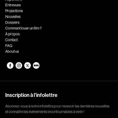
Entrevues
Romantiques
Science-fiction
Projections
Sports
Thrillers
Nouvelles
Dossiers
Western
Comment louer un film ?
À propos
Décennies
Contact
FAQ
1920
1930
About us
1940
1950
1960
1970
1980
1990
2000
2010
2020
Inscription à l'infolettre
Réalisateur
Abonnez-vous à notre infolettre pour recevoir les dernières nouvelles
et connaître les événements incontournables à venir !
(Daniel Grou) Podz
Absa Moussa Sene