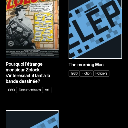
Explorer par
Genres
Action
Amateurs
Animation
Art
Aventure
Biographiques
Comédies
Comédies musicales
Pourquoi l'étrange
The morning Man
monsieur Zolock
Documentaires
Drames
1986
Fiction
Policiers
s'intéressait-il tant à la
bande dessinée?
Érotiques
Étudiants
Famille
Fantastiques
1983
Documentaires
Art
Fiction
Guerre
Historiques
Horreur
Indépendants
Jeunesse
Musicaux
Policiers