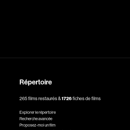
dz
Absa Moussa Sene
Adam Mark
e
Alacchi Carlo
ay Édouard
Albert Geneviève
Alkhalidey Adib
Allard Geneviève
Répertoire
r
Alleyn Jennifer
Anderson Michael
265 films restaurés &
1726
fiches de films
e
Angers Richard
Explorer le répertoire
Annaud Jean-Jacques
Recherche avancée
Anthian Pierre
Proposez-moi un film