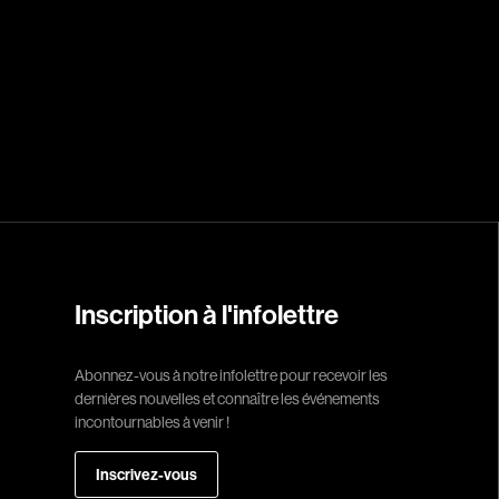
Réalisateur
(Daniel Grou) Po
Adam Camil
Adams Dominiqu
Albernhe Trembl
Aliassa Babek
Allard Gabriel
Inscription à l'infolettre
Allen Jeremy Pete
Almond Paul
Abonnez-vous à notre infolettre pour recevoir les
dernières nouvelles et connaître les événements
André G. Laurain
incontournables à venir !
Angrignon Yves
Antaki Joseph
Inscrivez-vous