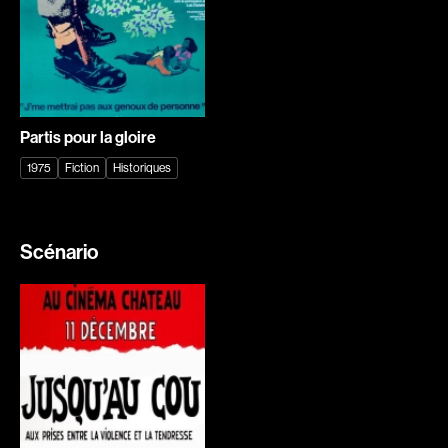
Bastien Jephté
Baylaucq Philippe
Beaudin Jean
Beaudoin Stéphan
Beaudry Diane
Beaudry Jean
Beaulieu Renée
Beaulieu-Cyr Jonathan
Partis pour la gloire
Bédard Marcotte Sophie
Bélanger Louis
1975
Fiction
Historiques
Bélanger Fernand
Benjelloun Hassan
Benoit Jacques W.
Benoit Denyse
Bensaddek Bachir
Bergeron Bernard
Scénario
Bergman Marta
Bernadet Henry
Bernasconi Fulvio
Bernier David
Bernier Jean-Paul
Berry Tom
Bertalan Attila
Bérubé Claude
Bigras Jean-Yves
Bigras Dan
Binamé Charles
Binisti Thierry