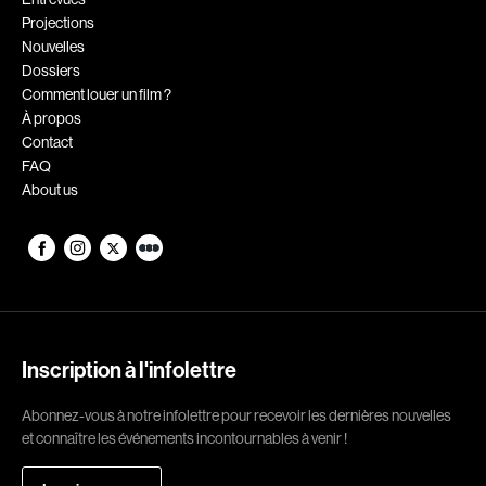
Projections
Romantiques
Science-fiction
Nouvelles
Sports
Thrillers
Dossiers
Comment louer un film ?
Western
À propos
Contact
Décennies
FAQ
About us
1920
1930
1940
1950
1960
1970
1980
1990
2000
2010
Inscription à l'infolettre
2020
Abonnez-vous à notre infolettre pour recevoir les dernières nouvelles
Réalisateur
et connaître les événements incontournables à venir !
(Daniel Grou) Podz
Absa Moussa Sene