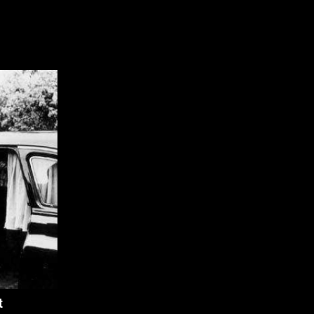
Indépendants
Musicaux
Romantiques
Sports
Western
Décennies
1920
1940
1960
1980
2000
2020
t