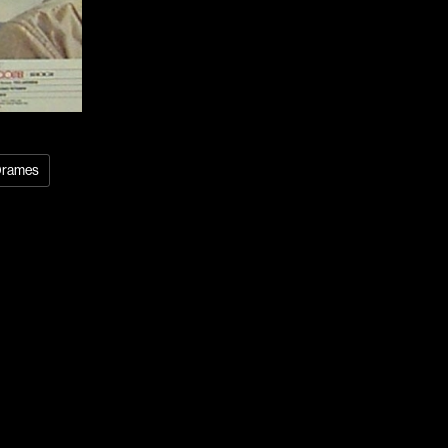
Arcand Denys
Archambault Sylv
Arseneau Bussièr
Arson Ann
Asselin Jean-Fra
Aubert Robin
rames
Aubry François
Aurtenèche Albér
Azzopardi Mario
Baldi Gian Vittori
Barabé Charles
Barbeau Paul
Barbeau-Lavalett
Barichello Rudy
Barilliet France