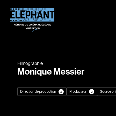
Filmographie
Monique Messier
Direction de production
Producteur
Source ori
2
2