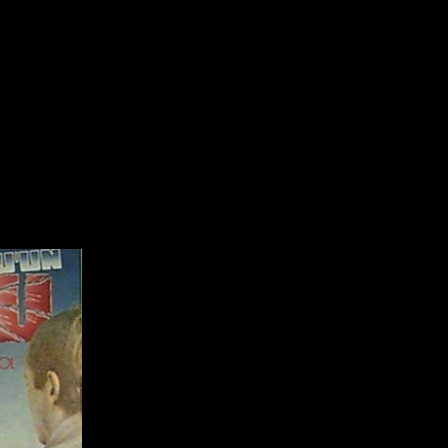
Réalisateur
(Daniel Grou) Po
Adam Camil
Adams Dominiqu
Albernhe Trembl
Aliassa Babek
Allard Gabriel
Allen Jeremy Pete
Almond Paul
André G. Laurain
Angrignon Yves
Recherche par mots-clés
Antaki Joseph
Films, personnes, entrevues, bandes annonces ...
Arango Juan And