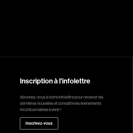
Réalisateur
(Daniel Grou) Po
Adam Camil
Adams Dominiqu
Albernhe Trembl
Aliassa Babek
Allard Gabriel
Allen Jeremy Pete
Inscription à l'infolettre
Almond Paul
André G. Laurain
Abonnez-vous à notre infolettre pour recevoir les
dernières nouvelles et connaître les événements
Angrignon Yves
incontournables à venir !
Antaki Joseph
Inscrivez-vous
Arango Juan And