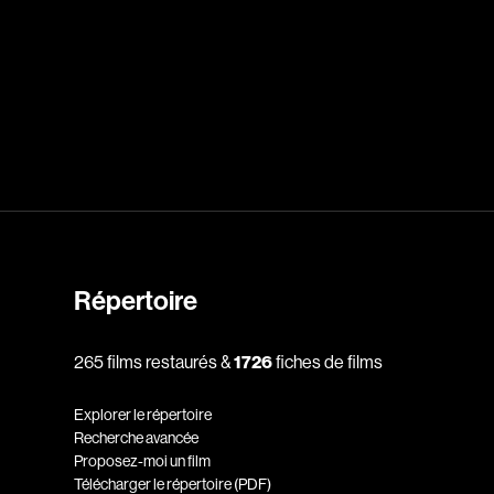
dz
Absa Moussa Sene
Adam Mark
e
Alacchi Carlo
ay Édouard
Albert Geneviève
Alkhalidey Adib
Allard Geneviève
r
Alleyn Jennifer
Répertoire
Anderson Michael
e
Angers Richard
265 films restaurés &
1726
fiches de films
Annaud Jean-Jacques
Explorer le répertoire
Anthian Pierre
Recherche avancée
Proposez-moi un film
rés
Arcand Paul
Télécharger le répertoire (PDF)