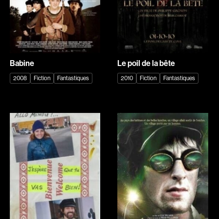
Adam Camil
Adam Mark
Adams Dominique
Alacchi Carlo
Albernhe Tremblay Édouard
Albert Geneviève
Aliassa Babek
Alkhalidey Adib
Babine
Le poil de la bête
Allard Gabriel
Allard Geneviève
2008
Fiction
Fantastiques
2010
Fiction
Fantastiques
Allen Jeremy Peter
Alleyn Jennifer
Almond Paul
Anderson Michael
André G. Lauraine
Angers Richard
Angrignon Yves
Annaud Jean-Jacques
Antaki Joseph
Anthian Pierre
Arango Juan Andrés
Arcand Paul
Arcand Denys
Archambault Louise
Archambault Sylvain
Arsenault Mychel
Arseneau Bussières Philippe
Arsin Jean