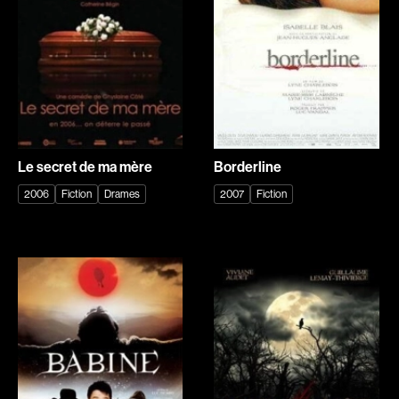
Romantiques
Science-fiction
Sports
Thrillers
Western
Décennies
1920
1930
Le secret de ma mère
Borderline
1940
1950
2006
Fiction
Drames
2007
Fiction
1960
1970
1980
1990
2000
2010
2020
Réalisateur
(Daniel Grou) Podz
Absa Moussa Sene