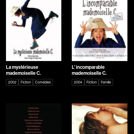
Explorer par
Genres
Action
Amateurs
Animation
Art
Aventure
Biographiques
Comédies
Comédies musicales
La mystérieuse
L' incomparable
mademoiselle C.
mademoiselle C.
Documentaires
Drames
2002
Fiction
Comédies
2004
Fiction
Famille
Érotiques
Étudiants
Famille
Fantastiques
Fiction
Guerre
Historiques
Horreur
Indépendants
Jeunesse
Musicaux
Policiers