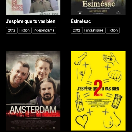
Arson Ann
Asselin Olivier
Recherche par mots-clés
Asselin Jean-François
Attenborough Richard
Films, personnes, entrevues, bandes annonces ...
J'espère que tu vas bien
Ésimésac
Aubert Robin
Aubin David
2012
Fiction
Indépendants
2012
Fantastiques
Fiction
Aubry François
Audy Michel
Aurtenèche Albéric
Ayotte Zachary
Azzopardi Mario
Baillargeon Paule
Baldi Gian Vittorio
Ball Ara
Barabé Charles
Barbancourt Marie Ange
Barbeau Paul
Barbeau Manon
Barbeau-Lavalette Anaïs
Baric Nancy
Barichello Rudy
Baril Céline
Barilliet France
Barnaby Jeff
Barrilliet Fabrice
Baruchel Jay
Barzman Paolo
Bastien Pierre