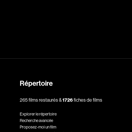
rés
Arcand Paul
Archambault Louise
ain
Arsenault Mychel
es Philippe
Arsin Jean
Asselin Olivier
nçois
Attenborough Richard
Aubin David
Audy Michel
ic
Ayotte Zachary
Répertoire
Baillargeon Paule
o
Ball Ara
265 films restaurés &
1726
fiches de films
Barbancourt Marie Ange
Explorer le répertoire
Barbeau Manon
Recherche avancée
e Anaïs
Baric Nancy
Proposez-moi un film