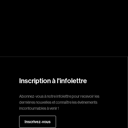
Arango Juan And
Arcand Denys
Archambault Sylv
Arseneau Bussièr
Arson Ann
Asselin Jean-Fra
Aubert Robin
Aubry François
Aurtenèche Albér
Inscription à l'infolettre
Azzopardi Mario
Baldi Gian Vittori
Abonnez-vous à notre infolettre pour recevoir les
dernières nouvelles et connaître les événements
Barabé Charles
incontournables à venir !
Barbeau Paul
Barbeau-Lavalett
Inscrivez-vous