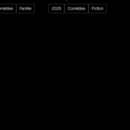
médies
Famille
2025
Comédies
Fiction
dz
Absa Moussa Sene
Adam Mark
e
Alacchi Carlo
ay Édouard
Albert Geneviève
Alkhalidey Adib
Allard Geneviève
r
Alleyn Jennifer
Anderson Michael
e
Angers Richard
Annaud Jean-Jacques
Anthian Pierre