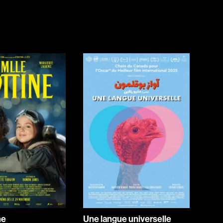
Horreur
Jeunesse
Policiers
Science-fiction
Thrillers
1930
1950
1970
1990
2010
ne
Une langue universelle