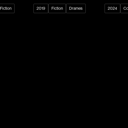
Recherche par mots-clés
Fiction
2019
Fiction
Drames
2024
Co
Films, personnes, entrevues, bandes annonces ...
Réalisateur
(Daniel Grou) Po
Adam Camil
Adams Dominiqu
Albernhe Trembl
Aliassa Babek
Allard Gabriel
Allen Jeremy Pete
Almond Paul
André G. Laurain
Angrignon Yves
Antaki Joseph