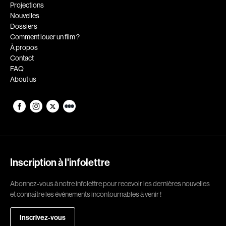
Romantiques
Science-fiction
Projections
Nouvelles
Sports
Thrillers
Dossiers
Western
Comment louer un film ?
À propos
Décennies
Contact
FAQ
1920
1930
About us
1940
1950
1960
1970
1980
1990
2000
2010
2020
Inscription à l'infolettre
Réalisateur
Abonnez-vous à notre infolettre pour recevoir les dernières nouvelles
et connaître les événements incontournables à venir !
(Daniel Grou) Podz
Absa Moussa Sene
Adam Camil
Adam Mark
Inscrivez-vous