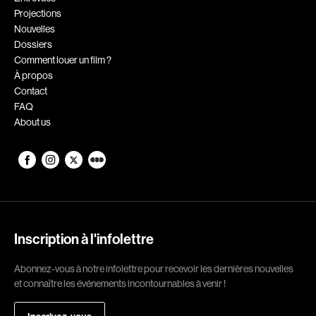
Projections
Romantiques
Science-fiction
Nouvelles
Sports
Thrillers
Dossiers
Comment louer un film ?
Western
À propos
Contact
Décennies
FAQ
About us
1920
1930
1940
1950
1960
1970
1980
1990
2000
2010
Inscription à l'infolettre
2020
Abonnez-vous à notre infolettre pour recevoir les dernières nouvelles
Réalisateur
et connaître les événements incontournables à venir !
(Daniel Grou) Podz
Absa Moussa Sene