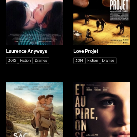
Romantiques
Science-fiction
Sports
Thrillers
Western
Décennies
Laurence Anyways
Love Projet
1920
1930
2012
Fiction
Drames
2014
Fiction
Drames
1940
1950
1960
1970
1980
1990
2000
2010
2020
Réalisateur
(Daniel Grou) Podz
Absa Moussa Sene