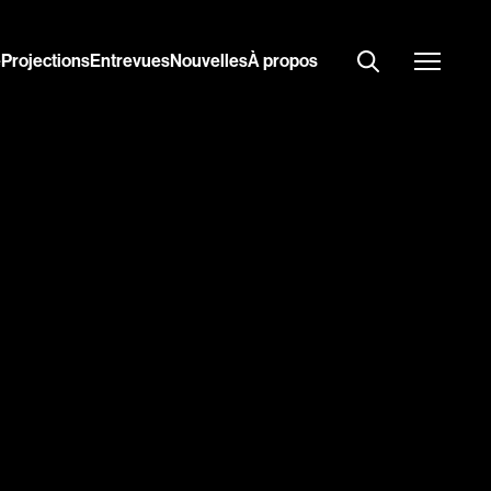
e
Projections
Entrevues
Nouvelles
À propos
par
pertoire
Amateurs
Art
Biographiques
Comédies musicales
Drames
Étudiants
film ?
Fantastiques
Guerre