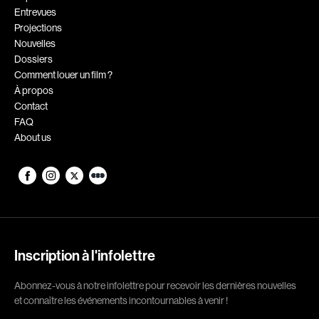
Entrevues
Romantiques
Science-fiction
Projections
Sports
Thrillers
Nouvelles
Dossiers
Western
Comment louer un film ?
À propos
Décennies
Contact
FAQ
1920
1930
About us
1940
1950
1960
1970
1980
1990
2000
2010
2020
Inscription à l'infolettre
Réalisateur
Abonnez-vous à notre infolettre pour recevoir les dernières nouvelles
et connaître les événements incontournables à venir !
(Daniel Grou) Podz
Absa Moussa Sene