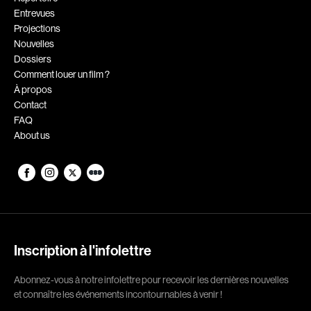
Entrevues
Romantiques
Science-fiction
Projections
Sports
Thrillers
Nouvelles
Dossiers
Western
Comment louer un film ?
À propos
Décennies
Contact
FAQ
1920
1930
About us
1940
1950
1960
1970
1980
1990
2000
2010
2020
Inscription à l'infolettre
Réalisateur
Abonnez-vous à notre infolettre pour recevoir les dernières nouvelles
et connaître les événements incontournables à venir !
(Daniel Grou) Podz
Absa Moussa Sene