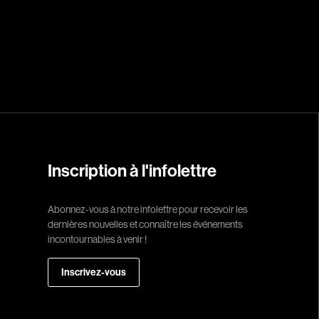
Réalisateur
(Daniel Grou) Po
Adam Camil
Adams Dominiqu
Albernhe Trembl
Aliassa Babek
Allard Gabriel
Inscription à l'infolettre
Allen Jeremy Pete
Abonnez-vous à notre infolettre pour recevoir les
Almond Paul
dernières nouvelles et connaître les événements
André G. Laurain
incontournables à venir !
Angrignon Yves
Inscrivez-vous
Antaki Joseph
Arango Juan And