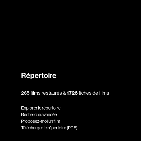
dz
Absa Moussa Sene
Adam Mark
e
Alacchi Carlo
ay Édouard
Albert Geneviève
Alkhalidey Adib
Allard Geneviève
Répertoire
r
Alleyn Jennifer
265 films restaurés &
1726
fiches de films
Anderson Michael
e
Angers Richard
Explorer le répertoire
Annaud Jean-Jacques
Recherche avancée
Proposez-moi un film
Anthian Pierre
Télécharger le répertoire (PDF)
rés
Arcand Paul