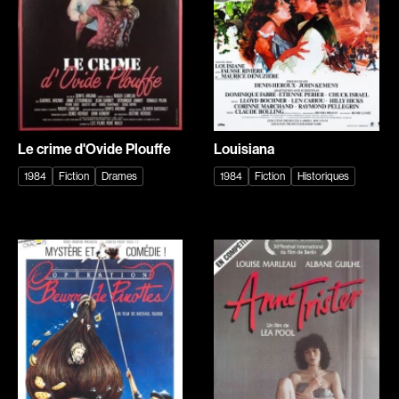
Romantiques
Science-fiction
Sports
Thrillers
Western
Décennies
Le crime d'Ovide Plouffe
Louisiana
1920
1930
1984
Fiction
Drames
1984
Fiction
Historiques
1940
1950
1960
1970
1980
1990
2000
2010
2020
Réalisateur
(Daniel Grou) Podz
Absa Moussa Sene