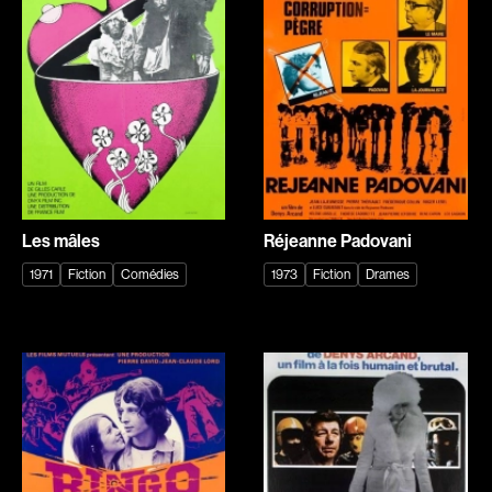
Explorer par
Genres
Action
Amateurs
Animation
Art
Aventure
Biographiques
Comédies
Comédies musicales
Les mâles
Réjeanne Padovani
Documentaires
Drames
1971
Fiction
Comédies
1973
Fiction
Drames
Érotiques
Étudiants
Famille
Fantastiques
Fiction
Guerre
Historiques
Horreur
Indépendants
Jeunesse
Musicaux
Policiers