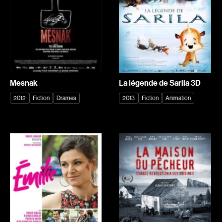
Romantiques
Science-fiction
Sports
Thrillers
Western
Décennies
Mesnak
La légende de Sarila 3D
1920
1930
2012
Fiction
Drames
2013
Fiction
Animation
1940
1950
1960
1970
1980
1990
2000
2010
2020
Réalisateur
(Daniel Grou) Podz
Absa Moussa Sene