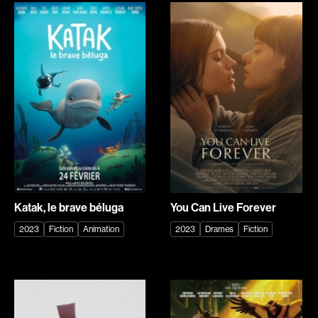
Bourdon Luc
Bourgault Martin
Boutet Richard
Bouvier François
Bradshaw John
Brassard André
Brassard Marie
Brault François
Brault Virginie
Brault Michel
Brennan Jason
Briand Manon
Brie Claude
Brisson François
Broca Philippe de
Brodeur-Desrosiers Sandrine
Cabrera Dominique
Cadrin-Rossignol Iolande
Katak, le brave béluga
You Can Live Forever
Calderon Philippe
Campbell Graeme
2023
Fiction
Animation
2023
Drames
Fiction
Campeau Éric
Cantet Laurent
Cantin Roger
Canuel Érik
Cardinal Roger
Carle Gilles
Carmody Don
Caron Michel