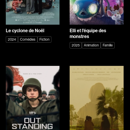
de Rycker Piet
Deer Tracey
Defalco Martin
Degryse Marc
Delacroix René
Delisle François
Le cyclone de Noël
Elli et l'équipe des
Demers Claude
Demers Patrick
monstres
2024
Comédies
Fiction
Demetrios Demetri
Demy Jacques
2025
Animation
Famille
Denis Mathieu
Deraspe Sophie
Deruas Peano Caroline
Desai Gopi
Desgagné Brian
Desgagnés Yves
Desjardins Dominic
Desjardins Paquette Joëlle
Desmares Christian
DesRochers Alain
Desrosiers Claude
Devaivre Jean
Devereaux Maurice
Devers Claire
Devlin Bernard
Dion Yves
Dionne Guylaine
Dionne Luc