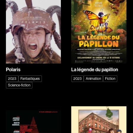
Caron-Guay Hubert
Carré Louise
Recherche par mots-clés
Carrier Louis-Georges
Carrière Bruno
Films, personnes, entrevues, bandes annonces ...
Carrière Marcel
Carter Peter
Carthew KC
Castillo Nardo
Castravelli Claude
Cayer Marc
Cayrol Jean
Chabot Mario
Chabot Jean
Chabot Catherine
Polaris
La légende du papillon
Chabrol Claude
Champagne Monique
2023
Fantastiques
2023
Animation
Fiction
Champagne Louis
Charbonneau Mélanie
Science-fiction
Charlebois Lyne
Chartrand Alexandre
Chartrand Alain
Chetwynd Lionel
Chevigny Pier-Philippe
Chica Patricia
Chicoine Alain
Chif Junna
Chila Dominique
Chokri Monia