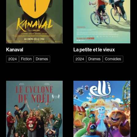
Courchesne Pascal
Cousin Christophe
Cousineau Jean
Cousineau Marie-Hélène
Crépeau Jeanne
Cronenberg David
Cross Roy
Crowley John
Cruchten Pol
Cuny Alain
Kanaval
La petite et le vieux
Curtis Darren
Cyr René Richard
2024
Fiction
Drames
2024
Drames
Comédies
d'Alcantara Vanja
D'Amours Frédérik
D'Amours Isabelle
D'Ynglemare Gaël
D'Ynglemare Gaëlle
Daalder René
Dallaire Marie-Julie
Dallaire-Dupont Christine
Danis Aimée
Dansereau Mireille
Dansereau Jean
Dansereau Fernand
Darcus Jack
De Brus Vincent
De Fontenay Guillaume
de la Cortina Christian