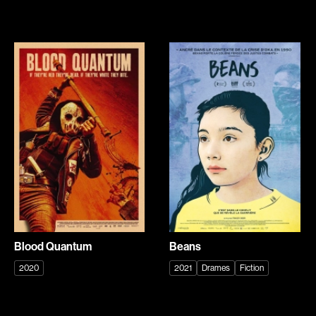
Biron Vincent
Bisaillon Marc
Bissett Roshell
Bissonnette Jean
Blanc Annick
Blanchard André
Blatt Jeffrey
Blouin François
Bohdanowicz Sofia
Bohringer Richard
Boire Roger
Boisvert Simon
Boivin Patrick
Bolduc Nicolas
Bolduc Mario
Bonello Bertrand
Bonmariage Manu
Bonnière René
Bonspille Boileau Sonia
Bordeleau Francis
Borsos Phillip
Bostan Elisabeta
Blood Quantum
Beans
Bouchard Miryam
Bouchard Guy
2020
2021
Drames
Fiction
Bouchard Michel
Boucher Jean-Carl
Boujenah Michel
Boulianne Éric K.