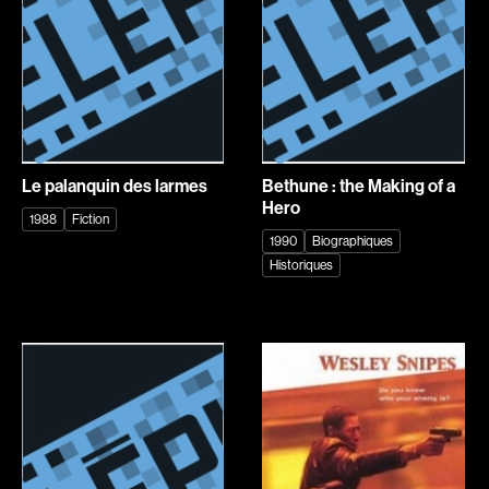
Romantiques
Science-fiction
Sports
Thrillers
Western
Décennies
Le palanquin des larmes
Bethune : the Making of a
1920
1930
Hero
1988
Fiction
1940
1950
1990
Biographiques
Historiques
1960
1970
1980
1990
2000
2010
2020
Recherche par mots-clés
Films, personnes, entrevues, bandes annonces ...
Réalisateur
(Daniel Grou) Podz
Absa Moussa Sene