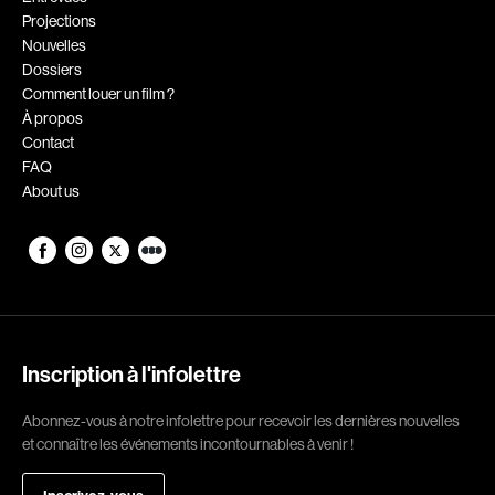
Projections
Romantiques
Science-fiction
Nouvelles
Sports
Thrillers
Dossiers
Comment louer un film ?
Western
À propos
Contact
Décennies
FAQ
About us
1920
1930
1940
1950
1960
1970
1980
1990
2000
2010
Inscription à l'infolettre
2020
Abonnez-vous à notre infolettre pour recevoir les dernières nouvelles
Réalisateur
et connaître les événements incontournables à venir !
(Daniel Grou) Podz
Absa Moussa Sene