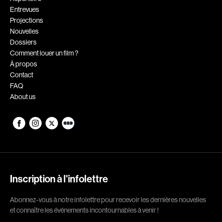
Entrevues
Romantiques
Science-fiction
Projections
Sports
Thrillers
Nouvelles
Dossiers
Western
Comment louer un film ?
À propos
Décennies
Contact
FAQ
1920
1930
About us
1940
1950
1960
1970
1980
1990
2000
2010
2020
Inscription à l'infolettre
Réalisateur
Abonnez-vous à notre infolettre pour recevoir les dernières nouvelles
et connaître les événements incontournables à venir !
(Daniel Grou) Podz
Absa Moussa Sene