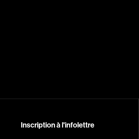
Arango Juan And
Arcand Denys
Archambault Sylv
Arseneau Bussièr
Arson Ann
Asselin Jean-Fra
Aubert Robin
Aubry François
Aurtenèche Albér
Azzopardi Mario
Baldi Gian Vittori
Barabé Charles
Barbeau Paul
Inscription à l'infolettre
Barbeau-Lavalett