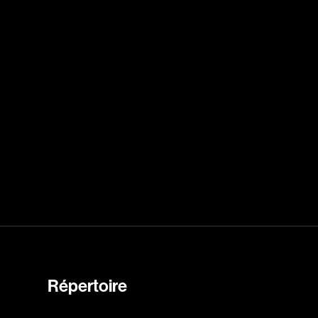
rés
Arcand Paul
Archambault Louise
ain
Arsenault Mychel
es Philippe
Arsin Jean
Asselin Olivier
nçois
Attenborough Richard
Aubin David
Audy Michel
ic
Ayotte Zachary
Baillargeon Paule
o
Ball Ara
Barbancourt Marie Ange
Barbeau Manon
Répertoire
e Anaïs
Baric Nancy