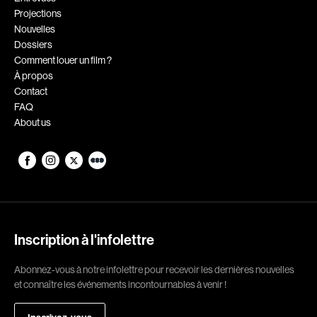
Projections
Romantiques
Science-fiction
Nouvelles
Sports
Thrillers
Dossiers
Comment louer un film ?
Western
À propos
Contact
Décennies
FAQ
About us
1920
1930
1940
1950
1960
1970
1980
1990
2000
2010
Inscription à l'infolettre
2020
Abonnez-vous à notre infolettre pour recevoir les dernières nouvelles
Réalisateur
et connaître les événements incontournables à venir !
(Daniel Grou) Podz
Absa Moussa Sene