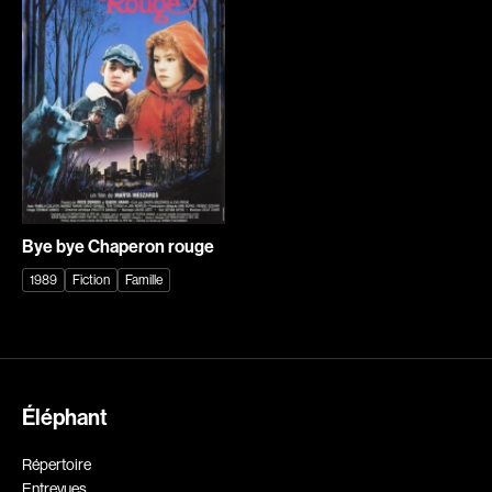
Explorer par
Genres
Action
Amateurs
Animation
Art
Aventure
Biographiques
Comédies
Comédies musicales
Bye bye Chaperon rouge
Documentaires
Drames
1989
Fiction
Famille
Érotiques
Étudiants
Famille
Fantastiques
Fiction
Guerre
Éléphant
Historiques
Horreur
Recherche par mots-clés
Indépendants
Jeunesse
Films, personnes, entrevues, bandes annonces ...
Répertoire
Musicaux
Policiers
Entrevues