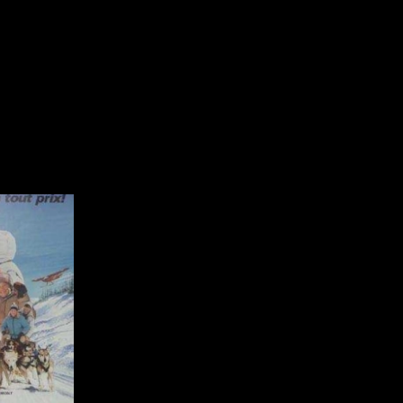
Réalisateur
Recherche par mots-clés
(Daniel Grou) Po
Films, personnes, entrevues, bandes annonces ...
Adam Camil
Adams Dominiqu
Albernhe Trembl
Aliassa Babek
Allard Gabriel
Allen Jeremy Pete
Almond Paul
André G. Laurain
Angrignon Yves
Antaki Joseph
Arango Juan And