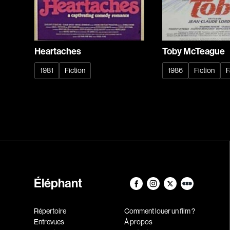
Heartaches
Toby McTeague
1981
Fiction
1986
Fiction
F
Éléphant
Répertoire
Comment louer un film ?
Entrevues
À propos