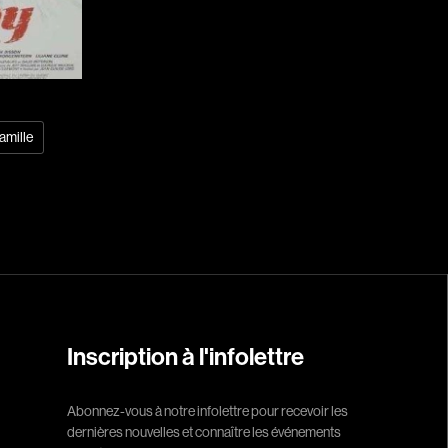
Arcand Denys
Archambault Sylv
Arseneau Bussièr
Arson Ann
Asselin Jean-Fra
amille
Aubert Robin
Aubry François
Aurtenèche Albér
Azzopardi Mario
Baldi Gian Vittori
Barabé Charles
Barbeau Paul
Inscription à l'infolettre
Barbeau-Lavalett
Barichello Rudy
Abonnez-vous à notre infolettre pour recevoir les
dernières nouvelles et connaître les événements
Barilliet France