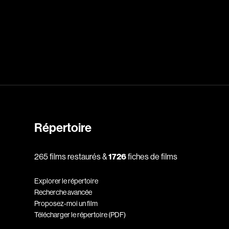
dz
Absa Moussa Sene
Adam Mark
e
Alacchi Carlo
ay Édouard
Albert Geneviève
Alkhalidey Adib
Répertoire
Allard Geneviève
r
Alleyn Jennifer
265 films restaurés &
1726
fiches de films
Anderson Michael
Explorer le répertoire
e
Angers Richard
Recherche avancée
Annaud Jean-Jacques
Proposez-moi un film
Télécharger le répertoire (PDF)
Anthian Pierre