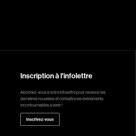
Réalisateur
(Daniel Grou) Po
Adam Camil
Adams Dominiqu
Albernhe Trembl
Aliassa Babek
Inscription à l'infolettre
Allard Gabriel
Allen Jeremy Pete
Abonnez-vous à notre infolettre pour recevoir les
dernières nouvelles et connaître les événements
Almond Paul
incontournables à venir !
André G. Laurain
Angrignon Yves
Inscrivez-vous
Antaki Joseph