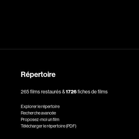
dz
Absa Moussa Sene
Adam Mark
e
Alacchi Carlo
ay Édouard
Albert Geneviève
Alkhalidey Adib
Allard Geneviève
Répertoire
r
Alleyn Jennifer
265 films restaurés &
1726
fiches de films
Anderson Michael
e
Angers Richard
Explorer le répertoire
Annaud Jean-Jacques
Recherche avancée
Proposez-moi un film
Anthian Pierre
Télécharger le répertoire (PDF)
rés
Arcand Paul