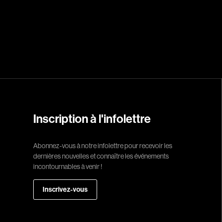
Réalisateur
(Daniel Grou) Po
Adam Camil
Adams Dominiqu
Albernhe Trembl
Aliassa Babek
Allard Gabriel
Inscription à l'infolettre
Allen Jeremy Pete
Abonnez-vous à notre infolettre pour recevoir les
Almond Paul
dernières nouvelles et connaître les événements
André G. Laurain
incontournables à venir !
Angrignon Yves
Inscrivez-vous
Antaki Joseph
Arango Juan And