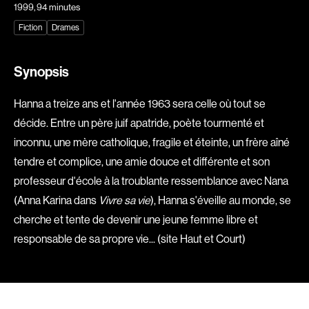
1999
, 94 minutes
Explorer par
Fiction
Drames
Genres
Synopsis
Action
Amateurs
Hanna a treize ans et l'année 1963 sera celle où tout se
Animation
Art
décide. Entre un père juif apatride, poète tourmenté et
Aventure
Biographiques
inconnu, une mère catholique, fragile et éteinte, un frère aîné
Comédies
Comédies musicales
tendre et complice, une amie douce et différente et son
Documentaires
Drames
professeur d'école à la troublante ressemblance avec Nana
Érotiques
Étudiants
(Anna Karina dans
Vivre sa vie
), Hanna s'éveille au monde, se
Famille
Fantastiques
cherche et tente de devenir une jeune femme libre et
responsable de sa propre vie... (site Haut et Court)
Fiction
Guerre
Historiques
Horreur
Indépendants
Jeunesse
Musicaux
Policiers