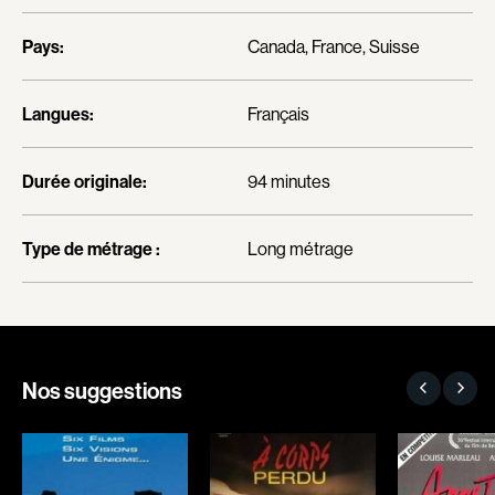
Arson Ann
Asselin Olivier
Pays:
Canada, France, Suisse
Asselin Jean-François
Attenborough Richard
Aubert Robin
Aubin David
Langues:
Français
Aubry François
Audy Michel
Aurtenèche Albéric
Ayotte Zachary
Durée originale:
94 minutes
Azzopardi Mario
Baillargeon Paule
Baldi Gian Vittorio
Ball Ara
Type de métrage :
Long métrage
Barabé Charles
Barbancourt Marie Ange
Barbeau Paul
Barbeau Manon
Barbeau-Lavalette Anaïs
Baric Nancy
Barichello Rudy
Baril Céline
Nos suggestions
Barilliet France
Barnaby Jeff
Barrilliet Fabrice
Baruchel Jay
Barzman Paolo
Bastien Pierre