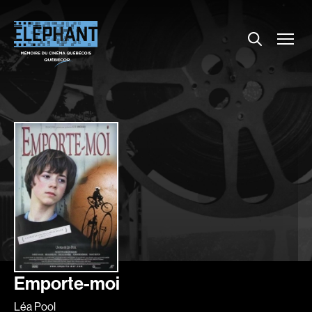
Menu
Explorer le répertoire
Projections
Entrevues
Nouvelles
À propos
Dossiers
Comment louer un film ?
Contact
FAQ
About us
Emporte-moi
Léa Pool