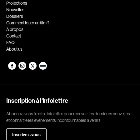
Romantiques
Science-fiction
Projections
Nouvelles
Sports
Thrillers
Dossiers
Western
Comment louer un film ?
À propos
Décennies
Contact
FAQ
1920
1930
About us
1940
1950
1960
1970
1980
1990
2000
2010
2020
Inscription à l'infolettre
Réalisateur
Abonnez-vous à notre infolettre pour recevoir les dernières nouvelles
et connaître les événements incontournables à venir !
(Daniel Grou) Podz
Absa Moussa Sene
Adam Camil
Adam Mark
Inscrivez-vous