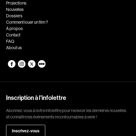
Romantiques
Science-fiction
Projections
Nouvelles
Sports
Thrillers
Dossiers
Western
Comment louer un film ?
À propos
Décennies
Contact
FAQ
1920
1930
About us
1940
1950
1960
1970
1980
1990
2000
2010
2020
Inscription à l'infolettre
Réalisateur
Abonnez-vous à notre infolettre pour recevoir les dernières nouvelles
et connaître les événements incontournables à venir !
(Daniel Grou) Podz
Absa Moussa Sene
Adam Camil
Adam Mark
Inscrivez-vous