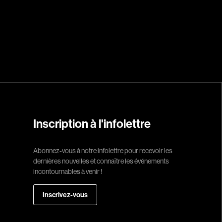
Réalisateur
(Daniel Grou) Po
Adam Camil
Adams Dominiqu
Albernhe Trembl
Aliassa Babek
Inscription à l'infolettre
Allard Gabriel
Allen Jeremy Pete
Abonnez-vous à notre infolettre pour recevoir les
dernières nouvelles et connaître les événements
Almond Paul
incontournables à venir !
André G. Laurain
Angrignon Yves
Inscrivez-vous
Antaki Joseph