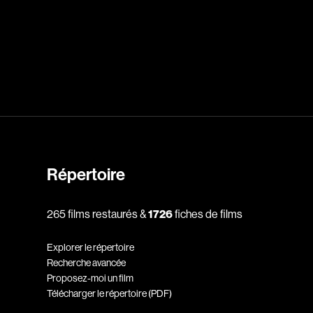
dz
Absa Moussa Sene
Adam Mark
e
Alacchi Carlo
ay Édouard
Albert Geneviève
Alkhalidey Adib
Répertoire
Allard Geneviève
r
Alleyn Jennifer
265 films restaurés &
1726
fiches de films
Anderson Michael
Explorer le répertoire
e
Angers Richard
Recherche avancée
Annaud Jean-Jacques
Proposez-moi un film
Télécharger le répertoire (PDF)
Anthian Pierre