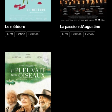
Courchesne Pascal
Cousin Christophe
Cousineau Jean
Cousineau Marie-Hélène
Crépeau Jeanne
Cronenberg David
Le météore
La passion d'Augustine
Cross Roy
Crowley John
2013
Fiction
Drames
2015
Drames
Fiction
Cruchten Pol
Cuny Alain
Curtis Darren
Cyr René Richard
d'Alcantara Vanja
D'Amours Frédérik
D'Amours Isabelle
D'Ynglemare Gaël
D'Ynglemare Gaëlle
Daalder René
Dallaire Marie-Julie
Dallaire-Dupont Christine
Danis Aimée
Dansereau Mireille
Dansereau Jean
Dansereau Fernand
Darcus Jack
De Brus Vincent
De Fontenay Guillaume
de la Cortina Christian