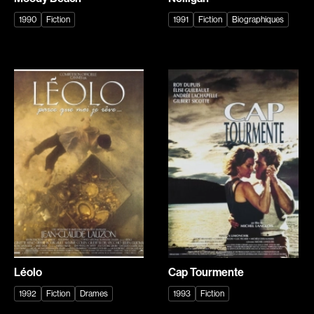
Bastien Jephté
Baylaucq Philippe
1990
Fiction
1991
Fiction
Biographiques
Beaudin Jean
Beaudoin Stéphan
Beaudry Diane
Beaudry Jean
Beaulieu Renée
Beaulieu-Cyr Jonathan
Bédard Marcotte Sophie
Bélanger Louis
Bélanger Fernand
Benjelloun Hassan
Benoit Jacques W.
Benoit Denyse
Bensaddek Bachir
Bergeron Bernard
Bergman Marta
Bernadet Henry
Bernasconi Fulvio
Bernier David
Bernier Jean-Paul
Berry Tom
Bertalan Attila
Bérubé Claude
Léolo
Cap Tourmente
Bigras Jean-Yves
Bigras Dan
1992
Fiction
Drames
1993
Fiction
Binamé Charles
Binisti Thierry