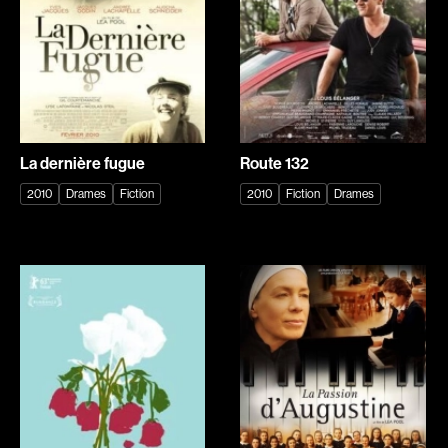
Chomet Sylvain
Choquette Louis
Chotel Paul
Chouinard Denis
Chouinard Yvan
Chouraqui Elie
Chow Deborah
Cinq-Mars Chloé
Ciupka Richard
Clark Ron
La dernière fugue
Route 132
Clark Bob
Coderre Charles-André
2010
Drames
Fiction
2010
Fiction
Drames
Cohn Norman
Coldewey Michael
Collin Frédérique
Collinson Peter
Comeau Phil
Cook Allan
Cormier Sarianne
Cornamusaz Séverine
Corneau Alain
Corsini Catherine
Cossen Florian
Coste Flavia
Côté Ghyslaine
Côté Michel
Côté Denis
Côté-Collins Lawrence