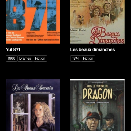
Romantiques
Science-fiction
Sports
Thrillers
Western
Décennies
Yul 871
Les beaux dimanches
1920
1930
1966
Drames
Fiction
1974
Fiction
1940
1950
1960
1970
1980
1990
2000
2010
2020
Réalisateur
(Daniel Grou) Podz
Absa Moussa Sene