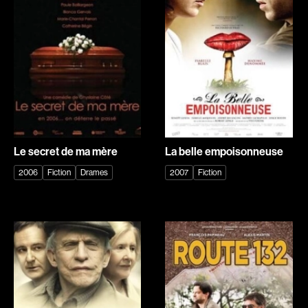
Caron-Guay Hubert
Carré Louise
Carrier Louis-Georges
Carrière Bruno
Carrière Marcel
Carter Peter
Carthew KC
Castillo Nardo
Castravelli Claude
Cayer Marc
Cayrol Jean
Chabot Mario
Chabot Jean
Chabot Catherine
Le secret de ma mère
La belle empoisonneuse
Chabrol Claude
Champagne Monique
2006
Fiction
Drames
2007
Fiction
Champagne Louis
Charbonneau Mélanie
Charlebois Lyne
Chartrand Alexandre
Chartrand Alain
Chetwynd Lionel
Chevigny Pier-Philippe
Chica Patricia
Chicoine Alain
Chif Junna
Chila Dominique
Chokri Monia