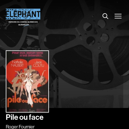
Menu
Explorer le répertoire
Projections
Entrevues
Nouvelles
À propos
Dossiers
Comment louer un film ?
Contact
FAQ
About us
Pile ou face
Roger Fournier