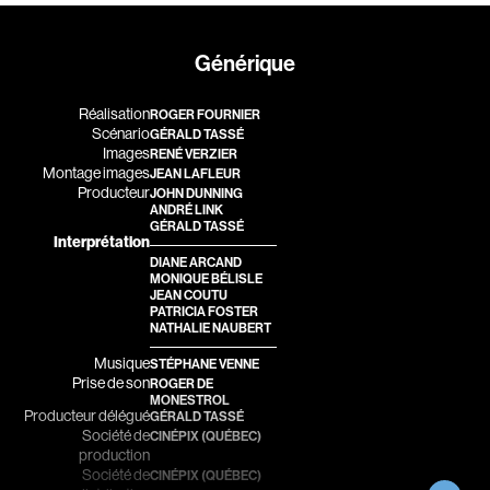
Romantiques
Science-fiction
Générique
Sports
Thrillers
Western
Réalisation
ROGER FOURNIER
Scénario
GÉRALD TASSÉ
Images
Décennies
RENÉ VERZIER
Montage images
JEAN LAFLEUR
Producteur
JOHN DUNNING
1920
1930
ANDRÉ LINK
GÉRALD TASSÉ
1940
1950
Interprétation
DIANE ARCAND
1960
1970
MONIQUE BÉLISLE
JEAN COUTU
1980
1990
PATRICIA FOSTER
NATHALIE NAUBERT
2000
2010
Musique
STÉPHANE VENNE
2020
Prise de son
ROGER DE
MONESTROL
Producteur délégué
GÉRALD TASSÉ
Réalisateur
Société de
CINÉPIX (QUÉBEC)
production
Société de
(Daniel Grou) Podz
Absa Moussa Sene
CINÉPIX (QUÉBEC)