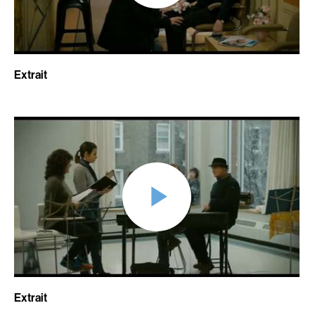
Aubert Robin
Aubin David
Aubry François
Audy Michel
Aurtenèche Albéric
Ayotte Zachary
Extrait
Azzopardi Mario
Baillargeon Paule
Baldi Gian Vittorio
Ball Ara
Barabé Charles
Barbancourt Marie Ange
Barbeau Paul
Barbeau Manon
Barbeau-Lavalette Anaïs
Baric Nancy
Barichello Rudy
Baril Céline
Barilliet France
Barnaby Jeff
Barrilliet Fabrice
Baruchel Jay
Barzman Paolo
Bastien Pierre
Bastien Jephté
Baylaucq Philippe
Extrait
Beaudin Jean
Beaudoin Stéphan