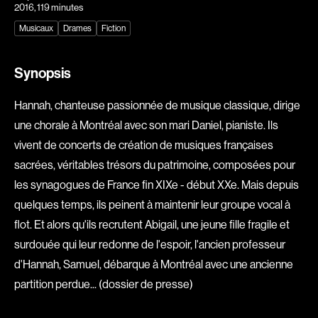
2016
, 119 minutes
Explorer par
Musicaux
Drames
Fiction
Genres
Synopsis
Action
Amateurs
Animation
Art
Hannah, chanteuse passionnée de musique classique, dirige
Aventure
Biographiques
une chorale à Montréal avec son mari Daniel, pianiste. Ils
Comédies
Comédies musicales
vivent de concerts de création de musiques françaises
sacrées, véritables trésors du patrimoine, composées pour
Documentaires
Drames
les synagogues de France fin XIXe - début XXe. Mais depuis
Érotiques
Étudiants
quelques temps, ils peinent à maintenir leur groupe vocal à
Famille
Fantastiques
flot. Et alors qu'ils recrutent Abigail, une jeune fille fragile et
Fiction
Guerre
surdouée qui leur redonne de l'espoir, l'ancien professeur
Historiques
Horreur
d'Hannah, Samuel, débarque à Montréal avec une ancienne
Indépendants
Jeunesse
partition perdue... (dossier de presse)
Musicaux
Policiers