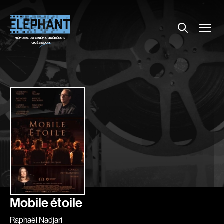
Menu
Explorer le répertoire
Projections
Entrevues
Nouvelles
À propos
Dossiers
Comment louer un film ?
Contact
FAQ
About us
Mobile étoile
Raphaël Nadjari