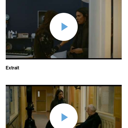
Adams Dominique
Alacchi Carlo
Albernhe Tremblay Édouard
Albert Geneviève
Aliassa Babek
Alkhalidey Adib
Allard Gabriel
Allard Geneviève
Allen Jeremy Peter
Alleyn Jennifer
Almond Paul
Anderson Michael
André G. Lauraine
Angers Richard
Angrignon Yves
Annaud Jean-Jacques
Extrait
Antaki Joseph
Anthian Pierre
Arango Juan Andrés
Arcand Paul
Arcand Denys
Archambault Louise
Archambault Sylvain
Arsenault Mychel
Arseneau Bussières Philippe
Arsin Jean
Arson Ann
Asselin Olivier
Asselin Jean-François
Attenborough Richard