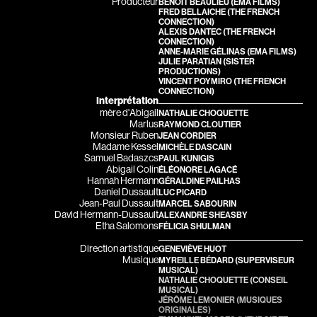
Blanc Annick
Blanchard André
Producteur
BENOÎT BEAULIEU
(EMA FILMS)
FRED BELLAICHE
(THE FRENCH
CONNECTION)
Blatt Jeffrey
Blouin François
ALEXIS DANTEC
(THE FRENCH
CONNECTION)
Bohdanowicz Sofia
Bohringer Richard
ANNE-MARIE GÉLINAS
(EMA FILMS)
JULIE PARATIAN
(SISTER
Boire Roger
Boisvert Simon
PRODUCTIONS)
VINCENT POYMIRO
(THE FRENCH
Boivin Patrick
Bolduc Nicolas
CONNECTION)
Interprétation
Bolduc Mario
Bonello Bertrand
mère d'Abigail
NATHALIE CHOQUETTE
Marlus
RAYMOND CLOUTIER
Bonmariage Manu
Bonnière René
Monsieur Ruben
JEAN CORDIER
Madame Kessel
MICHÈLE DASCAIN
Bonspille Boileau Sonia
Bordeleau Francis
Samuel Badaszcs
PAUL KUNIGIS
Abigail Colin
ÉLÉONORE LAGACÉ
Borsos Phillip
Bostan Elisabeta
Hannah Hermann
GÉRALDINE PAILHAS
Daniel Dussault
LUC PICARD
Bouchard Miryam
Bouchard Guy
Jean-Paul Dussault
MARCEL SABOURIN
David Hermann-Dussault
ALEXANDRE SHEASBY
Bouchard Michel
Boucher Jean-Carl
Etha Salomons
FÉLICIA SHULMAN
Boujenah Michel
Boulianne Éric K.
Direction artistique
GENEVIÈVE HUOT
Musique
MYREILLE BÉDARD
(SUPERVISEUR
Bourdon Luc
Bourgault Martin
MUSICAL)
NATHALIE CHOQUETTE
(CONSEIL
Boutet Richard
Bouvier François
MUSICAL)
JÉRÔME LEMONIER
(MUSIQUES
Bradshaw John
Brassard André
ORIGINALES)