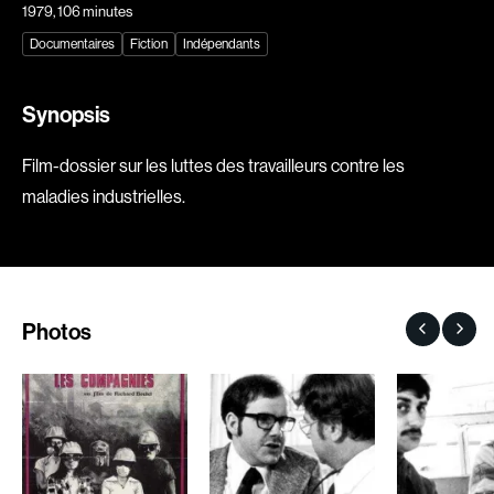
1979
, 106 minutes
Explorer par
Documentaires
Fiction
Indépendants
Genres
Synopsis
Action
Amateurs
Film-dossier sur les luttes des travailleurs contre les
Animation
Art
maladies industrielles.
Aventure
Biographiques
Comédies
Comédies musicales
Documentaires
Drames
Érotiques
Étudiants
Photos
Famille
Fantastiques
Fiction
Guerre
Historiques
Horreur
Indépendants
Jeunesse
Musicaux
Policiers