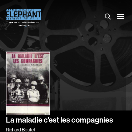
Menu
Explorer le répertoire
Projections
Entrevues
Nouvelles
À propos
Dossiers
Comment louer un film ?
Contact
FAQ
About us
La maladie c'est les compagnies
Richard Boutet