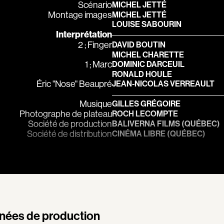
Scénario
MICHEL JETTÉ
Boujenah Michel
Montage images
MICHEL JETTÉ
LOUISE SABOURIN
Bourdon Luc
Interprétation
Boutet Richard
2 ; Finger
DAVID BOUTIN
MICHEL CHARETTE
Bradshaw John
1 ; Marc
DOMINIC DARCEUIL
Brassard Marie
RONALD HOULE
Éric "Nose" Beaupré
JEAN-NICOLAS VERREAULT
Brault Virginie
Musique
GILLES GRÉGOIRE
Brennan Jason
Photographe de plateau
ROCH LECOMPTE
Brie Claude
Société de production
BALIVERNA FILMS (QUÉBEC)
Société de distribution
CINÉMA LIBRE (QUÉBEC)
Broca Philippe de
Cabrera Dominiq
Calderon Philipp
Campeau Éric
Cantin Roger
Cardinal Roger
nées de production