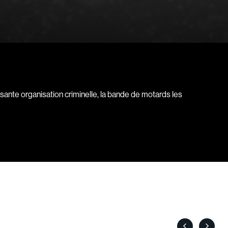
Baruchel Jay
Bastien Pierre
Baylaucq Philippe
Beaudoin Stéphan
Beaudry Jean
Beaulieu-Cyr Jonathan
issante organisation criminelle, la bande de motards les
 Sophie
Bélanger Louis
d
Benjelloun Hassan
.
Benoit Denyse
r
Bergeron Bernard
Bernadet Henry
o
Bernier David
l
Berry Tom
Bérubé Claude