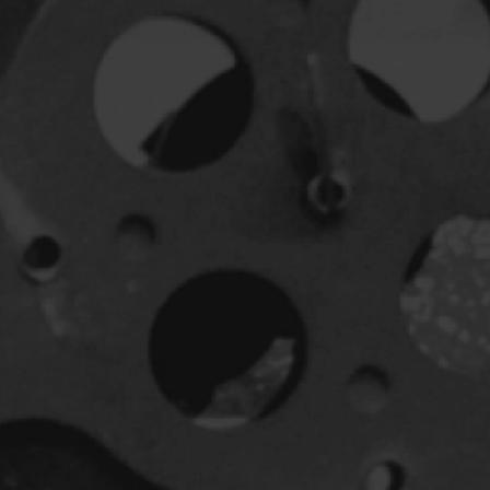
Jeunesse
Policiers
Science-fiction
Thrillers
1930
1950
1970
1990
2010