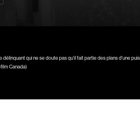
Barrilliet Fabrice
Barzman Paolo
Bastien Jephté
Beaudin Jean
Beaudry Diane
Beaulieu Renée
 délinquant qui ne se doute pas qu'il fait partie des plans d'une pu
Bédard Marcotte
éfilm Canada)
Bélanger Fernan
Benoit Jacques W
Bensaddek Bachi
Bergman Marta
Bernasconi Fulvi
Bernier Jean-Pau
Bertalan Attila