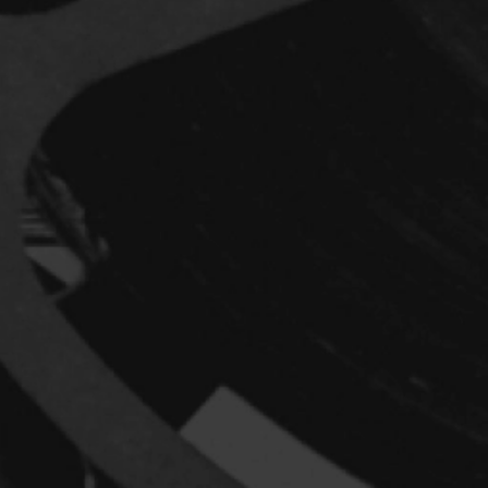
Réalisateur
(Daniel Grou) Po
Adam Camil
Adams Dominiqu
Albernhe Trembl
Aliassa Babek
Allard Gabriel
Allen Jeremy Pete
Almond Paul
André G. Laurain
Angrignon Yves
Antaki Joseph
Arango Juan And