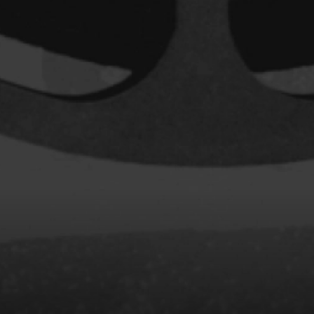
Archambault Louise
ain
Arsenault Mychel
es Philippe
Arsin Jean
Asselin Olivier
nçois
Attenborough Richard
Aubin David
Audy Michel
ic
Ayotte Zachary
Baillargeon Paule
o
Ball Ara
Barbancourt Marie Ange
Barbeau Manon
e Anaïs
Baric Nancy
Baril Céline
Barnaby Jeff