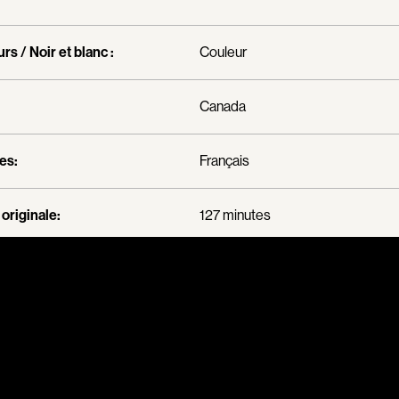
Carmody Don
Caron-Guay Hub
rs / Noir et blanc :
Couleur
Carrier Louis-G
Carrière Marcel
Canada
Carthew KC
Castravelli Claud
es:
Français
Cayrol Jean
Chabot Jean
originale:
127 minutes
Chabrol Claude
Champagne Loui
e métrage :
Long métrage
Charlebois Lyne
Chartrand Alain
Chevigny Pier-Phi
Chicoine Alain
Chila Dominique