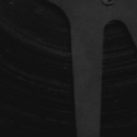
dz
Absa Moussa Sene
Adam Mark
e
Alacchi Carlo
ay Édouard
Albert Geneviève
Alkhalidey Adib
Allard Geneviève
r
Alleyn Jennifer
Anderson Michael
e
Angers Richard
Annaud Jean-Jacques
Anthian Pierre
rés
Arcand Paul