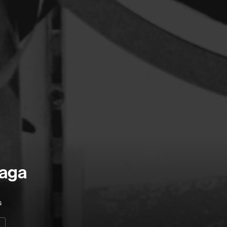
Arcand Denys
Archambault Sylv
Arseneau Bussièr
Arson Ann
Asselin Jean-Fra
Aubert Robin
Aubry François
Aurtenèche Albér
Azzopardi Mario
Baldi Gian Vittori
Recherche par mots-clés
Barabé Charles
Films, personnes, entrevues, bandes annonces ...
aga
Barbeau Paul
Barbeau-Lavalett
s
Barichello Rudy
Barilliet France
n