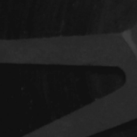
Indépendants
Musicaux
Romantiques
Sports
Western
Décennies
1920
1940
1960
1980
2000
2020