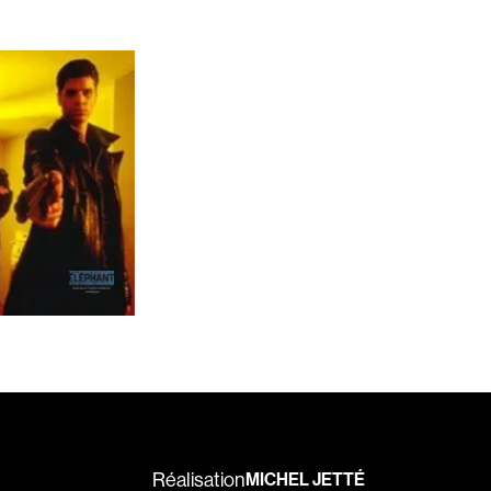
Bigras Jean-Yves
Binamé Charles
Biron Vincent
Bissett Roshell
Blanc Annick
Blatt Jeffrey
Bohdanowicz Sof
Boire Roger
Boivin Patrick
Bolduc Mario
Bonmariage Man
Bonspille Boileau
Borsos Phillip
Bouchard Mirya
Réalisation
MICHEL JETTÉ
Bouchard Michel