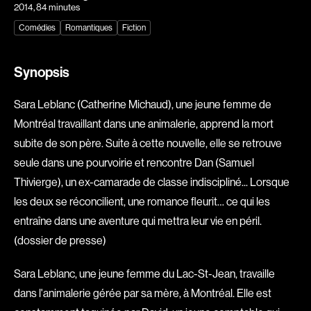
2014
, 84 minutes
Explorer par
Comédies
Romantiques
Fiction
Genres
Synopsis
Action
Amateurs
Sara Leblanc (Catherine Michaud), une jeune femme de
Animation
Art
Montréal travaillant dans une animalerie, apprend la mort
Aventure
Biographiques
subite de son père. Suite à cette nouvelle, elle se retrouve
Comédies
Comédies musicales
seule dans une pourvoirie et rencontre Dan (Samuel
Documentaires
Drames
Thivierge), un ex-camarade de classe indiscipliné... Lorsque
Érotiques
Étudiants
les deux se réconcilient, une romance fleurit… ce qui les
Famille
Fantastiques
entraîne dans une aventure qui mettra leur vie en péril.
(dossier de presse)
Fiction
Guerre
Historiques
Horreur
Sara Leblanc, une jeune femme du Lac-St-Jean, travaille
Indépendants
Jeunesse
dans l'animalerie gérée par sa mère, à Montréal. Elle est
Musicaux
Policiers