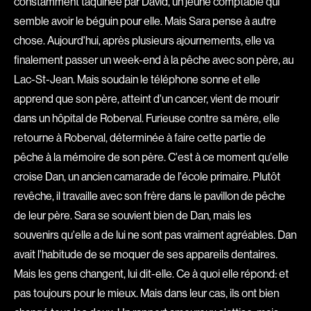
constamment taquinée par David, un jeune comptable qui
Romantiques
Science-fiction
semble avoir le béguin pour elle. Mais Sara pense à autre
chose. Aujourd'hui, après plusieurs ajournements, elle va
Sports
Thrillers
finalement passer un week-end à la pêche avec son père, au
Western
Lac-St-Jean. Mais soudain le téléphone sonne et elle
apprend que son père, atteint d'un cancer, vient de mourir
Décennies
dans un hôpital de Roberval. Furieuse contre sa mère, elle
1920
1930
retourne à Roberval, déterminée à faire cette partie de
1940
1950
pêche à la mémoire de son père. C'est à ce moment qu'elle
1960
1970
croise Dan, un ancien camarade de l'école primaire. Plutôt
1980
1990
revêche, il travaille avec son frère dans le pavillon de pêche
de leur père. Sara se souvient bien de Dan, mais les
2000
2010
souvenirs qu'elle a de lui ne sont pas vraiment agréables. Dan
2020
avait l'habitude de se moquer de ses appareils dentaires.
Mais les gens changent, lui dit-elle. Ce à quoi elle répond: et
Réalisateur
pas toujours pour le mieux. Mais dans leur cas, ils ont bien
(Daniel Grou) Podz
Absa Moussa Sene