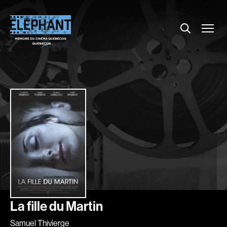
Menu
Explorer le répertoire
Projections
Entrevues
Nouvelles
À propos
Dossiers
Comment louer un film ?
Contact
FAQ
About us
La fille du Martin
Samuel Thivierge