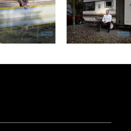
Caron Michel
ert
Carré Louise
eorges
Carrière Bruno
Carter Peter
Castillo Nardo
e
Cayer Marc
Chabot Mario
Chabot Catherine
Champagne Monique
s
Charbonneau Mélanie
Chartrand Alexandre
Chetwynd Lionel
lippe
Chica Patricia
Chif Junna
Chokri Monia