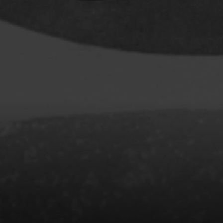
Baruchel Jay
Bastien Pierre
Baylaucq Philippe
Beaudoin Stéphan
Beaudry Jean
Beaulieu-Cyr Jonathan
 Sophie
Bélanger Louis
d
Benjelloun Hassan
.
Benoit Denyse
r
Bergeron Bernard
Bernadet Henry
o
Bernier David
l
Berry Tom
Bérubé Claude