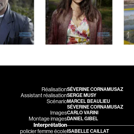
Carmody Don
Caron-Guay Hub
Carrier Louis-G
Carrière Marcel
Carthew KC
Castravelli Claud
Cayrol Jean
Chabot Jean
Chabrol Claude
Champagne Loui
Réalisation
SÉVERINE CORNAMUSAZ
Assistant réalisation
SERGE MUSY
Charlebois Lyne
Scénario
MARCEL BEAULIEU
Chartrand Alain
SÉVERINE CORNAMUSAZ
Images
CARLO VARINI
Chevigny Pier-Phi
Montage images
DANIEL GIBEL
Chicoine Alain
Interprétation
policier femme école
ISABELLE CAILLAT
Chila Dominique