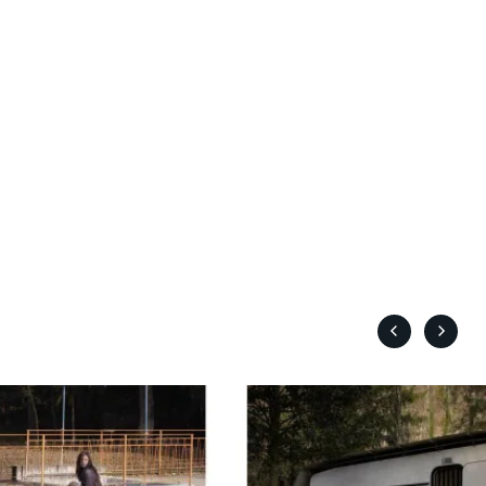
Boulianne Éric K.
Bourgault Martin
Bouvier François
Brassard André
Brault François
Brault Michel
Briand Manon
Brisson François
Brodeur-Desrosiers Sandrine
ue
Cadrin-Rossignol Iolande
e
Campbell Graeme
Cantet Laurent
Canuel Érik
Carle Gilles