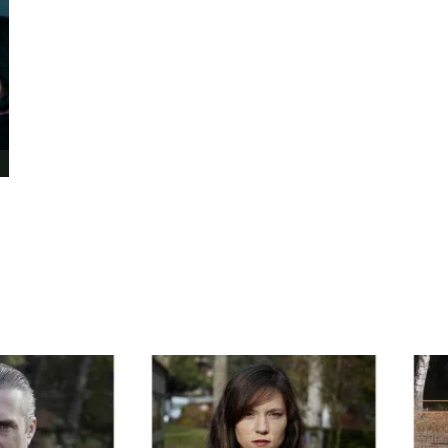
Boujenah Michel
Bourdon Luc
Boutet Richard
Bradshaw John
Brassard Marie
Brault Virginie
Brennan Jason
Brie Claude
Broca Philippe de
Cabrera Dominiq
Calderon Philipp
Campeau Éric
Cantin Roger
Cardinal Roger