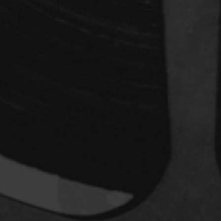
Archambault Louise
ain
Arsenault Mychel
es Philippe
Arsin Jean
Asselin Olivier
nçois
Attenborough Richard
Aubin David
Audy Michel
ic
Ayotte Zachary
Baillargeon Paule
o
Ball Ara
Barbancourt Marie Ange
Barbeau Manon
e Anaïs
Baric Nancy
Baril Céline
Barnaby Jeff