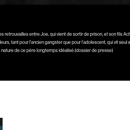
Bigras Jean-Yves
Binamé Charles
Biron Vincent
Bissett Roshell
es retrouvailles entre Joe, qui vient de sortir de prison, et son fils Achi
Blanc Annick
eurs, tant pour l'ancien gangster que pour l'adolescent, qui vit seul 
Blatt Jeffrey
ie nature de ce père longtemps idéalisé.(dossier de presse)
Bohdanowicz Sof
Boire Roger
Boivin Patrick
Bolduc Mario
Bonmariage Man
Bonspille Boileau
Borsos Phillip
Bouchard Mirya
Bouchard Michel