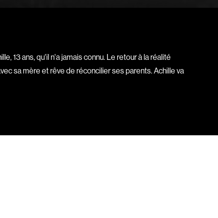
Bigras Dan
Binisti Thierry
Bisaillon Marc
Bissonnette Jean
lle, 13 ans, qu'il n'a jamais connu. Le retour à la réalité
Blanchard André
avec sa mère et rêve de réconcilier ses parents. Achille va
Blouin François
ia
Bohringer Richard
Boisvert Simon
Bolduc Nicolas
Bonello Bertrand
u
Bonnière René
 Sonia
Bordeleau Francis
Bostan Elisabeta
m
Bouchard Guy
Boucher Jean-Carl