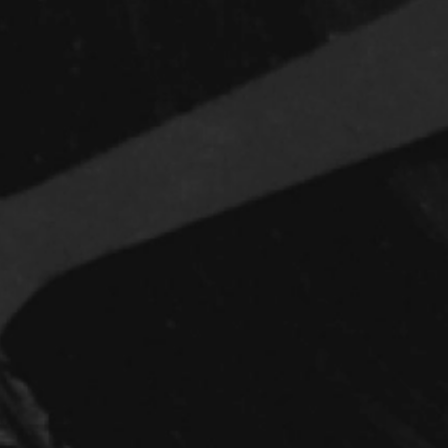
Réalisateur
(Daniel Grou) Po
Adam Camil
Adams Dominiqu
Albernhe Trembl
Aliassa Babek
Allard Gabriel
Allen Jeremy Pete
Almond Paul
André G. Laurain
Angrignon Yves
Antaki Joseph
Arango Juan And