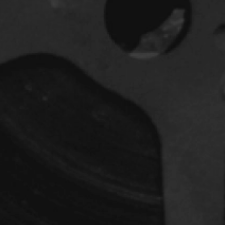
dz
Absa Moussa Sene
Adam Mark
e
Alacchi Carlo
ay Édouard
Albert Geneviève
Alkhalidey Adib
Allard Geneviève
r
Alleyn Jennifer
Anderson Michael
e
Angers Richard
Annaud Jean-Jacques
Anthian Pierre
rés
Arcand Paul