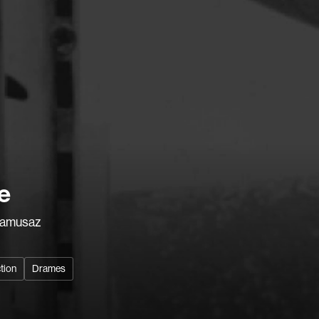
Barrilliet Fabrice
Barzman Paolo
Bastien Jephté
Beaudin Jean
Beaudry Diane
Beaulieu Renée
Bédard Marcotte
Recherche par mots-clés
Bélanger Fernan
Films, personnes, entrevues, bandes annonces ...
e
Benoit Jacques W
Bensaddek Bachi
namusaz
Bergman Marta
s
Bernasconi Fulvi
ction
Drames
Bernier Jean-Pau
Bertalan Attila