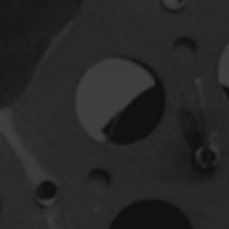
Jeunesse
Policiers
Science-fiction
Thrillers
1930
1950
1970
1990
2010