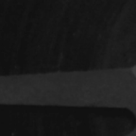
Indépendants
Musicaux
Romantiques
Sports
Western
Décennies
1920
1940
1960
1980
2000
2020