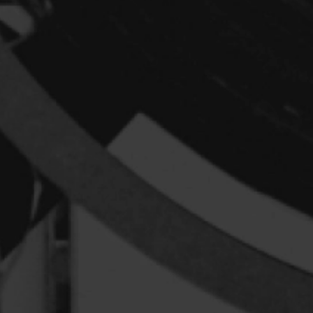
Arcand Denys
Archambault Sylv
Arseneau Bussièr
Arson Ann
Asselin Jean-Fra
Aubert Robin
Aubry François
Aurtenèche Albér
Azzopardi Mario
Baldi Gian Vittori
Barabé Charles
Barbeau Paul
Barbeau-Lavalett
Barichello Rudy
Barilliet France