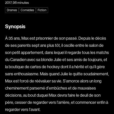
2017
, 98 minutes
Explorer par
Drames
Comédies
Fiction
Genres
Synopsis
Action
Amateurs
À 35 ans, Max est prisonnier de son passé. Depuis le décès
Animation
Art
de ses parents sept ans plus tôt, il oscille entre le salon de
Aventure
Biographiques
son petit appartement, dans lequel il regarde tous les matchs
Comédies
Comédies musicales
du Canadien avec sa blonde Julie et ses amis de toujours, et
Documentaires
Drames
la boutique de cartes de hockey dont il a hérité et qu'il gère
Érotiques
Étudiants
sans enthousiasme. Mais quand Julie le quitte soudainement,
Famille
Fantastiques
Max est forcé de réévaluer sa vie. S'amorce alors un long
cheminement parsemé d'embûches et de mauvaises
Fiction
Guerre
décisions, au bout duquel Max devra faire le deuil de son
Historiques
Horreur
père, cesser de regarder vers l'arrière, et commencer enfin à
Indépendants
Jeunesse
regarder vers l'avant.
Musicaux
Policiers