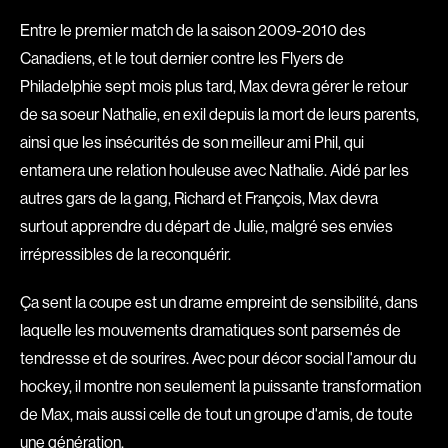
Romantiques
Science-fiction
Entre le premier match de la saison 2009-2010 des
Canadiens, et le tout dernier contre les Flyers de
Sports
Thrillers
Philadelphie sept mois plus tard, Max devra gérer le retour
Western
de sa soeur Nathalie, en exil depuis la mort de leurs parents,
ainsi que les insécurités de son meilleur ami Phil, qui
Décennies
entamera une relation houleuse avec Nathalie. Aidé par les
1920
1930
autres gars de la gang, Richard et François, Max devra
1940
1950
surtout apprendre du départ de Julie, malgré ses envies
1960
1970
irrépressibles de la reconquérir.
1980
1990
Ça sent la coupe est un drame empreint de sensibilité, dans
2000
2010
laquelle les mouvements dramatiques sont parsemés de
2020
tendresse et de sourires. Avec pour décor social l'amour du
hockey, il montre non seulement la puissante transformation
Réalisateur
de Max, mais aussi celle de tout un groupe d'amis, de toute
(Daniel Grou) Podz
Absa Moussa Sene
une génération.