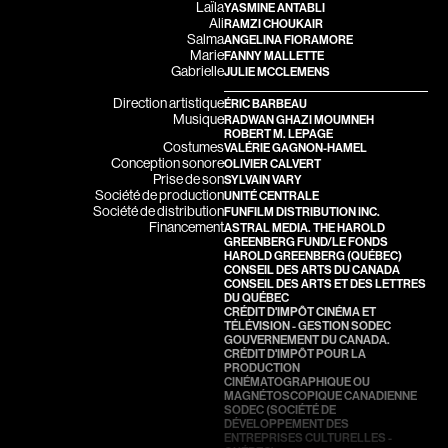
Laïla
YASMINE ANTABLI
Ali
RAMZI CHOUKAIR
Aubert Robin
Aubin David
Salma
ANGELINA FIORAMORE
Marie
FANNY MALLETTE
Aubry François
Audy Michel
Gabrielle
JULIE MCCLEMENS
Aurtenèche Albéric
Ayotte Zachary
Direction artistique
ÉRIC BARBEAU
Musique
RADWAN GHAZI MOUMNEH
Azzopardi Mario
Baillargeon Paule
ROBERT M. LEPAGE
Costumes
VALÉRIE GAGNON-HAMEL
Baldi Gian Vittorio
Ball Ara
Conception sonore
OLIVIER CALVERT
Prise de son
SYLVAIN VARY
Barabé Charles
Barbancourt Marie Ange
Société de production
UNITÉ CENTRALE
Société de distribution
FUNFILM DISTRIBUTION INC.
Barbeau Paul
Barbeau Manon
Financement
ASTRAL MEDIA. THE HAROLD
GREENBERG FUND/LE FONDS
Barbeau-Lavalette Anaïs
Baric Nancy
HAROLD GREENBERG (QUÉBEC)
Recherche par mots-clés
CONSEIL DES ARTS DU CANADA
Barichello Rudy
Baril Céline
CONSEIL DES ARTS ET DES LETTRES
Films, personnes, entrevues, bandes annonces ...
DU QUÉBEC
Barilliet France
Barnaby Jeff
CRÉDIT D'IMPÔT CINÉMA ET
TÉLÉVISION - GESTION SODEC
Barrilliet Fabrice
Baruchel Jay
GOUVERNEMENT DU CANADA.
CRÉDIT D'IMPÔT POUR LA
PRODUCTION
Barzman Paolo
Bastien Pierre
CINÉMATOGRAPHIQUE OU
MAGNÉTOSCOPIQUE CANADIENNE
Bastien Jephté
Baylaucq Philippe
SODEC (SOCIÉTÉ DE
DÉVELOPPEMENT DES
Beaudin Jean
Beaudoin Stéphan
ENTREPRISES CULTURELLES -