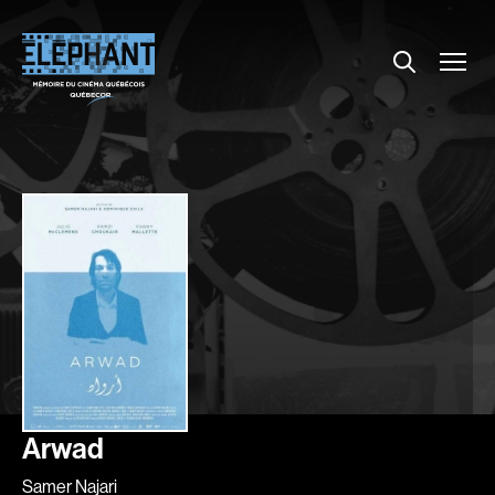
Menu
Explorer le répertoire
Projections
Entrevues
Nouvelles
À propos
Dossiers
Comment louer un film ?
Contact
FAQ
About us
Arwad
Samer Najari