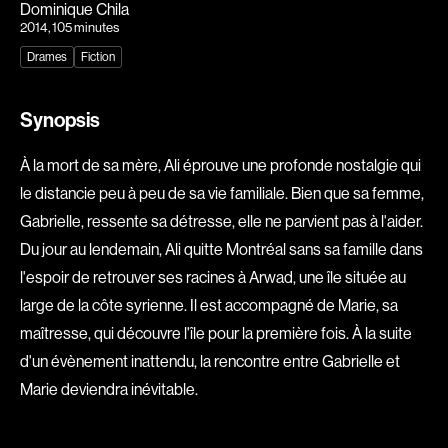
Dominique Chila
Explorer par
2014
, 105 minutes
Drames
Fiction
Genres
Action
Amateurs
Synopsis
Animation
Art
À la mort de sa mère, Ali éprouve une profonde nostalgie qui
Aventure
Biographiques
le distancie peu à peu de sa vie familiale. Bien que sa femme,
Comédies
Comédies musicales
Gabrielle, ressente sa détresse, elle ne parvient pas à l'aider.
Documentaires
Drames
Du jour au lendemain, Ali quitte Montréal sans sa famille dans
Érotiques
Étudiants
l'espoir de retrouver ses racines à Arwad, une île située au
Famille
Fantastiques
large de la côte syrienne. Il est accompagné de Marie, sa
Fiction
Guerre
maîtresse, qui découvre l'île pour la première fois. À la suite
Historiques
Horreur
d'un évènement inattendu, la rencontre entre Gabrielle et
Marie deviendra inévitable.
Indépendants
Jeunesse
Musicaux
Policiers