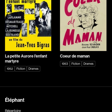
Explorer par
Genres
Action
Amateurs
Animation
Art
Aventure
Biographiques
Comédies
Comédies musicales
La petite Aurore l'enfant
Coeur de maman
martyre
Documentaires
Drames
1953
Fiction
Drames
1952
Fiction
Drames
Érotiques
Étudiants
Famille
Fantastiques
Fiction
Guerre
Historiques
Horreur
Recherche par mots-clés
Éléphant
Indépendants
Jeunesse
Films, personnes, entrevues, bandes annonces ...
Répertoire
Musicaux
Policiers