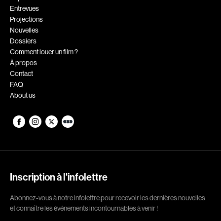
Entrevues
Romantiques
Science-fiction
Projections
Sports
Thrillers
Nouvelles
Dossiers
Western
Comment louer un film ?
À propos
Décennies
Contact
FAQ
1920
1930
About us
1940
1950
1960
1970
1980
1990
2000
2010
2020
Inscription à l'infolettre
Réalisateur
Abonnez-vous à notre infolettre pour recevoir les dernières nouvelles
et connaître les événements incontournables à venir !
(Daniel Grou) Podz
Absa Moussa Sene