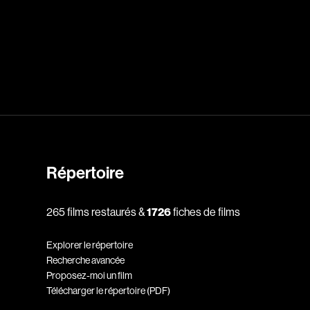
dz
Absa Moussa Sene
Adam Mark
e
Alacchi Carlo
ay Édouard
Albert Geneviève
Alkhalidey Adib
Répertoire
Allard Geneviève
r
Alleyn Jennifer
265 films restaurés &
1726
fiches de films
Anderson Michael
Explorer le répertoire
e
Angers Richard
Recherche avancée
Annaud Jean-Jacques
Proposez-moi un film
Télécharger le répertoire (PDF)
Anthian Pierre