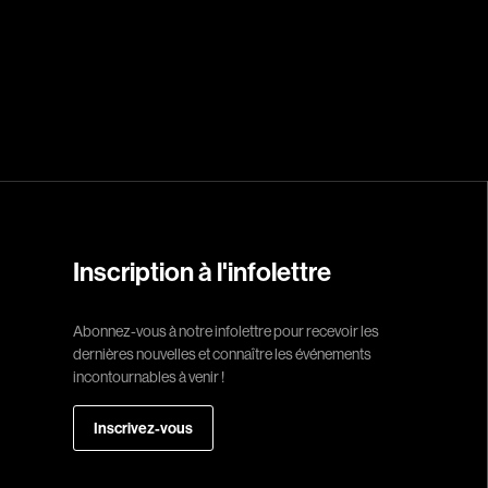
Réalisateur
(Daniel Grou) Po
Adam Camil
Adams Dominiqu
Albernhe Trembl
Aliassa Babek
Inscription à l'infolettre
Allard Gabriel
Allen Jeremy Pete
Abonnez-vous à notre infolettre pour recevoir les
dernières nouvelles et connaître les événements
Almond Paul
incontournables à venir !
André G. Laurain
Angrignon Yves
Inscrivez-vous
Antaki Joseph