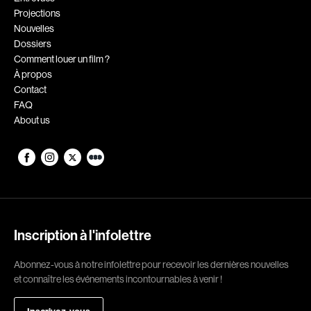
Projections
Romantiques
Science-fiction
Nouvelles
Sports
Thrillers
Dossiers
Comment louer un film ?
Western
À propos
Contact
Décennies
FAQ
About us
1920
1930
1940
1950
1960
1970
1980
1990
2000
2010
Inscription à l'infolettre
2020
Abonnez-vous à notre infolettre pour recevoir les dernières nouvelles
Réalisateur
et connaître les événements incontournables à venir !
(Daniel Grou) Podz
Absa Moussa Sene