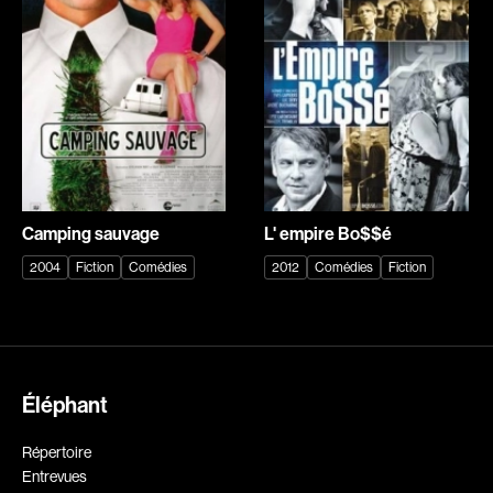
Romantiques
Science-fiction
Sports
Thrillers
Western
Décennies
Recherche par mots-clés
1920
1930
Films, personnes, entrevues, bandes annonces ...
Camping sauvage
L' empire Bo$$é
1940
1950
2004
Fiction
Comédies
2012
Comédies
Fiction
1960
1970
1980
1990
2000
2010
2020
Éléphant
Réalisateur
Répertoire
Entrevues
(Daniel Grou) Podz
Absa Moussa Sene