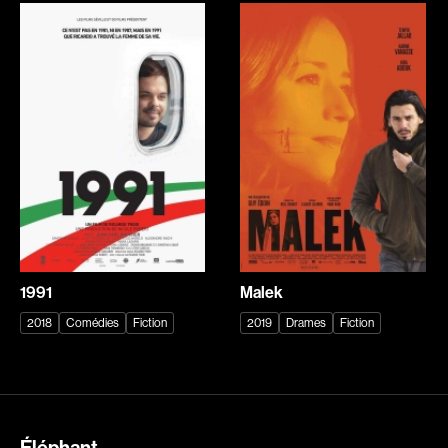
Bourdon Luc
Bourgault Martin
Boutet Richard
Bouvier François
Bradshaw John
Brassard André
Brassard Marie
Brault François
Brault Virginie
Brault Michel
Brennan Jason
Briand Manon
Brie Claude
Brisson François
Broca Philippe de
Brodeur-Desrosiers Sandrine
Cabrera Dominique
Cadrin-Rossignol Iolande
1991
Malek
Calderon Philippe
Campbell Graeme
2018
Comédies
Fiction
2019
Drames
Fiction
Campeau Éric
Cantet Laurent
Cantin Roger
Canuel Érik
Cardinal Roger
Carle Gilles
Carmody Don
Caron Michel
Éléphant