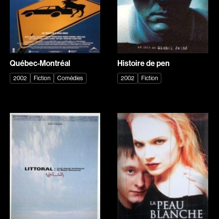
Adam Camil
Adam Mark
Adams Dominique
Alacchi Carlo
Albernhe Tremblay Édouard
Albert Geneviève
Aliassa Babek
Alkhalidey Adib
Québec-Montréal
Histoire de pen
Allard Gabriel
Allard Geneviève
2002
Fiction
Comédies
2002
Fiction
Allen Jeremy Peter
Alleyn Jennifer
Almond Paul
Anderson Michael
André G. Lauraine
Angers Richard
Angrignon Yves
Annaud Jean-Jacques
Antaki Joseph
Anthian Pierre
Arango Juan Andrés
Arcand Paul
Arcand Denys
Archambault Louise
Archambault Sylvain
Arsenault Mychel
Arseneau Bussières Philippe
Arsin Jean