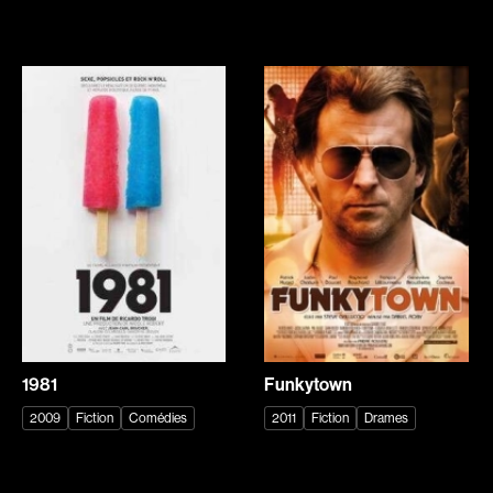
Biron Vincent
Bisaillon Marc
Bissett Roshell
Bissonnette Jean
Blanc Annick
Blanchard André
Blatt Jeffrey
Blouin François
Bohdanowicz Sofia
Bohringer Richard
Boire Roger
Boisvert Simon
Boivin Patrick
Bolduc Nicolas
Bolduc Mario
Bonello Bertrand
Bonmariage Manu
Bonnière René
Bonspille Boileau Sonia
Bordeleau Francis
Borsos Phillip
Bostan Elisabeta
1981
Funkytown
Bouchard Miryam
Bouchard Guy
2009
Fiction
Comédies
2011
Fiction
Drames
Bouchard Michel
Boucher Jean-Carl
Boujenah Michel
Boulianne Éric K.