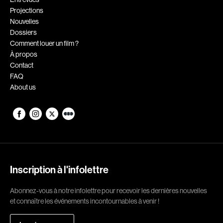
Projections
Romantiques
Science-fiction
Nouvelles
Sports
Thrillers
Dossiers
Comment louer un film ?
Western
À propos
Contact
Décennies
FAQ
About us
1920
1930
1940
1950
1960
1970
1980
1990
2000
2010
Inscription à l'infolettre
2020
Abonnez-vous à notre infolettre pour recevoir les dernières nouvelles
Réalisateur
et connaître les événements incontournables à venir !
(Daniel Grou) Podz
Absa Moussa Sene