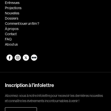
Romantiques
Science-fiction
Entrevues
Projections
Sports
Thrillers
Nouvelles
Western
Dossiers
Comment louer un film ?
Décennies
À propos
Contact
1920
1930
FAQ
About us
1940
1950
1960
1970
1980
1990
2000
2010
2020
Inscription à l'infolettre
Réalisateur
Abonnez-vous à notre infolettre pour recevoir les dernières nouvelles
(Daniel Grou) Podz
Absa Moussa Sene
et connaître les événements incontournables à venir !
Adam Camil
Adam Mark