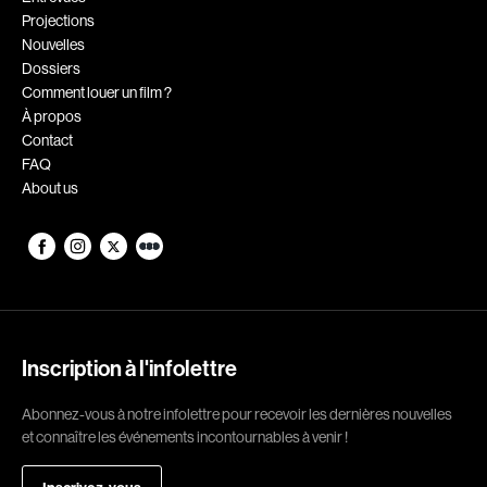
Projections
Romantiques
Science-fiction
Nouvelles
Sports
Thrillers
Dossiers
Comment louer un film ?
Western
À propos
Contact
Décennies
FAQ
About us
1920
1930
1940
1950
1960
1970
1980
1990
2000
2010
Inscription à l'infolettre
2020
Abonnez-vous à notre infolettre pour recevoir les dernières nouvelles
Réalisateur
et connaître les événements incontournables à venir !
(Daniel Grou) Podz
Absa Moussa Sene