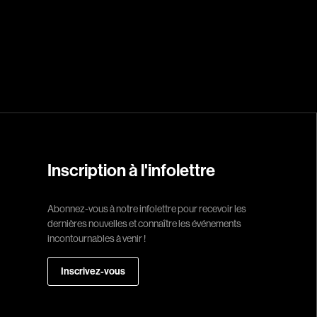
Réalisateur
(Daniel Grou) Po
Adam Camil
Adams Dominiqu
Albernhe Trembl
Aliassa Babek
Allard Gabriel
Inscription à l'infolettre
Allen Jeremy Pete
Abonnez-vous à notre infolettre pour recevoir les
Almond Paul
dernières nouvelles et connaître les événements
André G. Laurain
incontournables à venir !
Angrignon Yves
Inscrivez-vous
Antaki Joseph
Arango Juan And