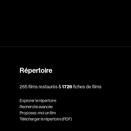
dz
Absa Moussa Sene
Adam Mark
e
Alacchi Carlo
ay Édouard
Albert Geneviève
Alkhalidey Adib
Allard Geneviève
Répertoire
r
Alleyn Jennifer
265 films restaurés &
1726
fiches de films
Anderson Michael
e
Angers Richard
Explorer le répertoire
Annaud Jean-Jacques
Recherche avancée
Proposez-moi un film
Anthian Pierre
Télécharger le répertoire (PDF)
rés
Arcand Paul